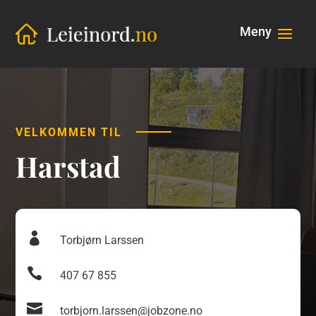
VELKOMMEN TIL
Harstad

Torbjørn Larssen

407 67 855

torbjorn.larssen@jobzone.no